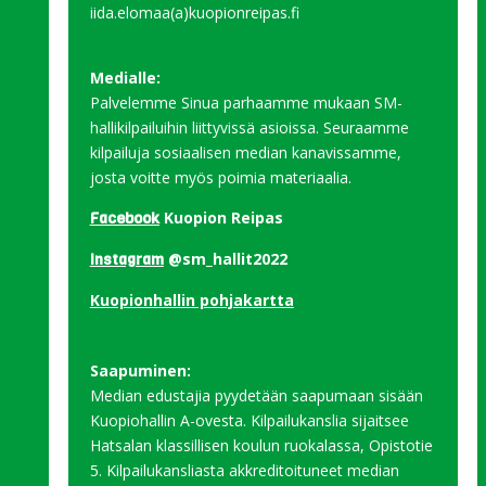
iida.elomaa(a)kuopionreipas.fi
Medialle:
Palvelemme Sinua parhaamme mukaan SM-
hallikilpailuihin liittyvissä asioissa. Seuraamme
kilpailuja sosiaalisen median kanavissamme,
josta voitte myös poimia materiaalia.
Kuopion Reipas
Facebook
@sm_hallit2022
Instagram
Kuopionhallin pohjakartta
Saapuminen:
Median edustajia pyydetään saapumaan sisään
Kuopiohallin A-ovesta. Kilpailukanslia sijaitsee
Hatsalan klassillisen koulun ruokalassa, Opistotie
5. Kilpailukansliasta akkreditoituneet median