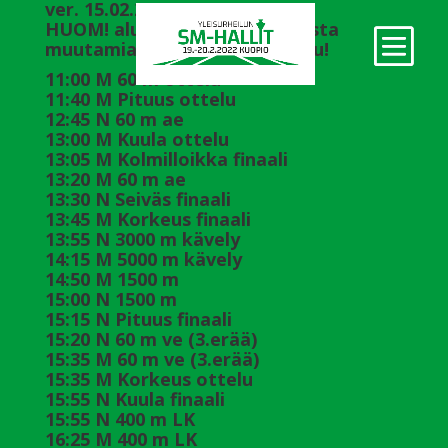
ver. 15.02.2022 21:00
HUOM! alustavasta aikataulusta
muutamia lajeja on aikaistettu!
11:00 M 60 m ottelu
11:40 M Pituus ottelu
12:45 N 60 m ae
13:00 M Kuula ottelu
13:05 M Kolmilloikka finaali
13:20 M 60 m ae
13:30 N Seiväs finaali
13:45 M Korkeus finaali
13:55 N 3000 m kävely
14:15 M 5000 m kävely
14:50 M 1500 m
15:00 N 1500 m
15:15 N Pituus finaali
15:20 N 60 m ve (3.erää)
15:35 M 60 m ve (3.erää)
15:35 M Korkeus ottelu
15:55 N Kuula finaali
15:55 N 400 m LK
16:25 M 400 m LK